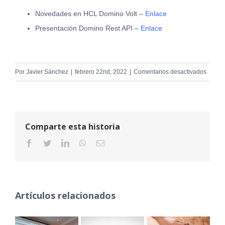
Novedades en HCL Domino Volt –
Enlace
Presentación Domino Rest API –
Enlace
en
Por
Javier Sánchez
|
febrero 22nd, 2022
|
Comentarios desactivados
SEMA
DIGIT
2022
EN
Comparte esta historia
DATA1
facebook
twitter
linkedin
whatsapp
Correo
electrónico
Artículos relacionados