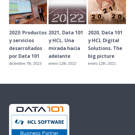
2023: Productos
2021, Data 101
2020, Data 101
Jav
y servicios
y HCL. Una
y HCL Digital
de
desarrollados
mirada hacia
Solutions. The
uno
por Data 101
adelante
big picture
ga
HC
diciembre 7th, 2023
enero 12th, 2022
enero 12th, 2021
Vo
20
dici