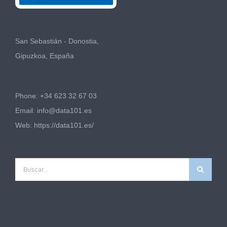
San Sebastián - Donostia,
Gipuzkoa, España
Phone: +34 623 32 67 03
Email:
info@data101.es
Web:
https://data101.es/
Buscar: