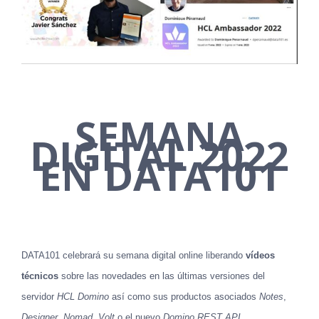
SEMANA
DIGITAL 2022
EN DATA101
DATA101 celebrará su semana digital online liberando
vídeos
técnicos
sobre las novedades en las últimas versiones del
servidor
HCL Domino
así como sus productos asociados
Notes
,
Designer
,
Nomad
,
Volt
o el nuevo
Domino REST API
.