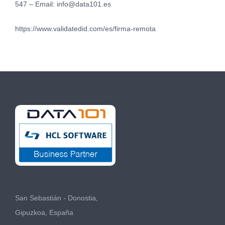
547 – Email:
info@data101.es
https://www.validatedid.com/es/firma-remota
San Sebastián - Donostia,
Gipuzkoa, España