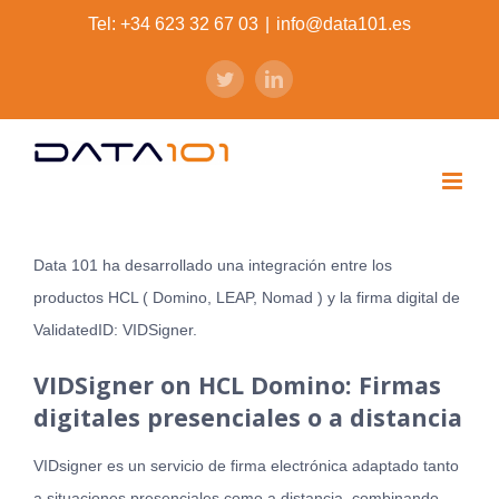
Skip
Tel: +34 623 32 67 03
|
info@data101.es
to
twitter
linkedin
content
Data 101 ha desarrollado una integración entre los
productos HCL ( Domino, LEAP, Nomad ) y la firma digital de
ValidatedID: VIDSigner.
VIDSigner on HCL Domino: Firmas
digitales presenciales o a distancia
VIDsigner es un servicio de firma electrónica adaptado tanto
a situaciones presenciales como a distancia, combinando