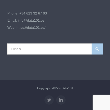
Phone: +34 623 32 67 03
Email:
info@data101.es
Web:
https://data101.es/
Buscar:
Copyright 2022 - Data101
twitter
linkedin