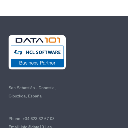
HCL
San Sebastián - Donostia,
Gipuzkoa, España
Phone: +34 623 32 67 03
Email:
info@data101.es