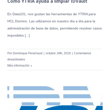
Como YTRIA ayuda a limpiar IDVault
En Data101, nos gustan las herramientas de YTRIA para
HCL Domino. Las utilizamos en nuestro día a día para la
administración de base de datos, permitiendo resolver casos
imposibles [...]
Por
Dominique Perarnaud
|
octubre 18th, 2019
|
Comentarios
en
desactivados
Como
Más información
YTRIA
ayuda
a
limpiar
IDVault