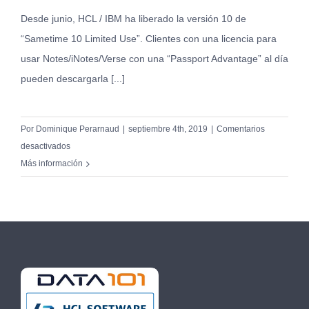
Desde junio, HCL / IBM ha liberado la versión 10 de
“Sametime 10 Limited Use”. Clientes con una licencia para
usar Notes/iNotes/Verse con una “Passport Advantage” al día
pueden descargarla [...]
Por
Dominique Perarnaud
|
septiembre 4th, 2019
|
Comentarios
en
desactivados
Sobre
Más información
Sametime
v10
Limited
use