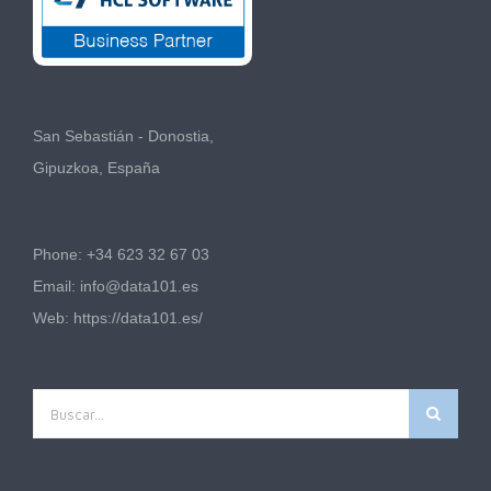
San Sebastián - Donostia,
Gipuzkoa, España
Phone: +34 623 32 67 03
Email:
info@data101.es
Web:
https://data101.es/
Buscar: